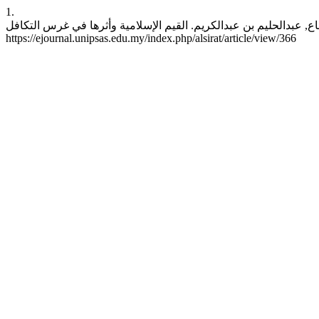
1.
محمود ساع, عبدالحليم بن عبدالكريم. القيم الإسلامية وأثرها في غرس التكافل. SIRAT [Internet]. 2024Oct.31 [cited 2026Aug.8];24(2):139-7
https://ejournal.unipsas.edu.my/index.php/alsirat/article/view/366