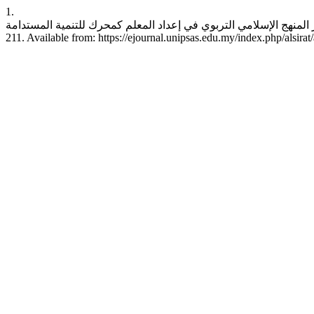
1.
عبدالرحمن رمم. دور المنهج الإسلامي التربوي في إعداد المعلم كمحرك للتنمية المستدامة. SIRAT [Internet]. 2024Oc
211. Available from: https://ejournal.unipsas.edu.my/index.php/alsirat