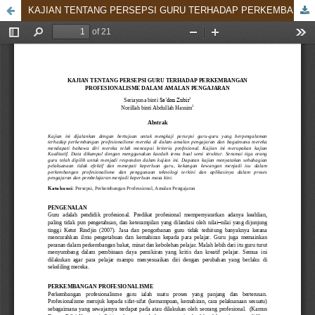
KAJIAN TENTANG PERSEPSI GURU TERHADAP PERKEMBANGAN PROFESIONALISME DALAM AMALAN PENGAJARAN