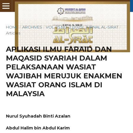
HOME
/
ARCHIVES
/
VOL. 25 NO. 2 (2025): JURNAL AL-SIRAT
/
Articles
APLIKASI ILMU FARAID DAN
MAQASID SYARIAH DALAM
PELAKSANAAN WASIAT
WAJIBAH MERUJUK ENAKMEN
WASIAT ORANG ISLAM DI
MALAYSIA
Nurul Syuhadah Binti Azalan
Abdul Halim bin Abdul Karim