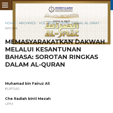
HOME
/
ARCHIVES
/
VOL. 18 NO. 1 (2019): JURNAL AL-SIRAT
/
Articles
MEMASYARAKATKAN DAKWAH
MELALUI KESANTUNAN
BAHASA: SOROTAN RINGKAS
DALAM AL-QURAN
Muhamad bin Fairuz Ali
KUIPSAS
Che Radiah binti Mezah
UPM