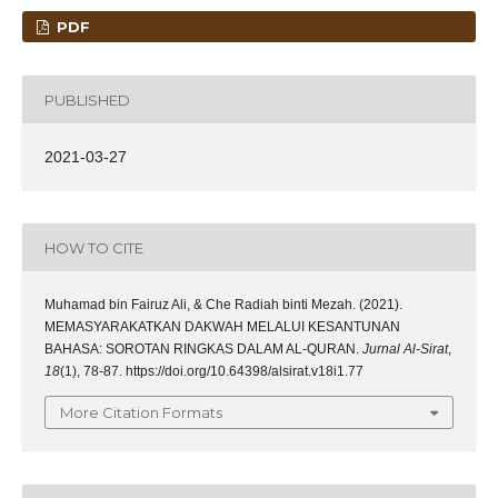
PDF
PUBLISHED
2021-03-27
HOW TO CITE
Muhamad bin Fairuz Ali, & Che Radiah binti Mezah. (2021).
MEMASYARAKATKAN DAKWAH MELALUI KESANTUNAN
BAHASA: SOROTAN RINGKAS DALAM AL-QURAN.
Jurnal Al-Sirat
,
18
(1), 78-87. https://doi.org/10.64398/alsirat.v18i1.77
More Citation Formats