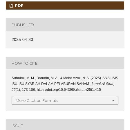
PDF
PUBLISHED
2025-04-30
HOW TO CITE
Suhaimi, M. M., Barudin, M. A., & Mohd Azmi, N. A. (2025). ANALISIS
ISU-ISU SYARIAH DALAM PELABURAN SAHAM.
Jurnal Al-Sirat
,
25
(1), 173-186. https://doi.org/10.64398/alsirat.v25i1.415
More Citation Formats
ISSUE