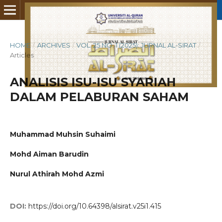
HOME
/
ARCHIVES
/
VOL. 25 NO. 1 (2025): JURNAL AL-SIRAT
/
Articles
ANALISIS ISU-ISU SYARIAH
DALAM PELABURAN SAHAM
Muhammad Muhsin Suhaimi
Mohd Aiman Barudin
Nurul Athirah Mohd Azmi
DOI:
https://doi.org/10.64398/alsirat.v25i1.415