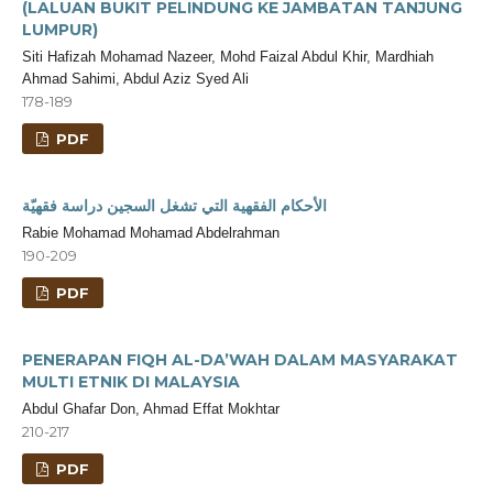
(LALUAN BUKIT PELINDUNG KE JAMBATAN TANJUNG
LUMPUR)
Siti Hafizah Mohamad Nazeer, Mohd Faizal Abdul Khir, Mardhiah
Ahmad Sahimi, Abdul Aziz Syed Ali
178-189
PDF
الأحكام الفقهية التي تشغل السجين دراسة فقهيّة
Rabie Mohamad Mohamad Abdelrahman
190-209
PDF
PENERAPAN FIQH AL-DA’WAH DALAM MASYARAKAT
MULTI ETNIK DI MALAYSIA
Abdul Ghafar Don, Ahmad Effat Mokhtar
210-217
PDF