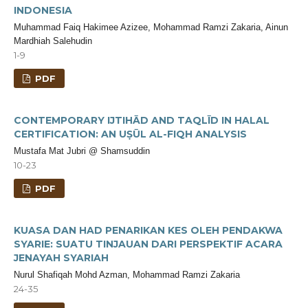
INDONESIA
Muhammad Faiq Hakimee Azizee, Mohammad Ramzi Zakaria, Ainun
Mardhiah Salehudin
1-9
PDF
CONTEMPORARY IJTIHĀD AND TAQLĪD IN HALAL
CERTIFICATION: AN UṢŪL AL-FIQH ANALYSIS
Mustafa Mat Jubri @ Shamsuddin
10-23
PDF
KUASA DAN HAD PENARIKAN KES OLEH PENDAKWA
SYARIE: SUATU TINJAUAN DARI PERSPEKTIF ACARA
JENAYAH SYARIAH
Nurul Shafiqah Mohd Azman, Mohammad Ramzi Zakaria
24-35